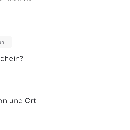
en
schein?
nn und Ort