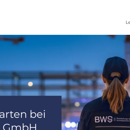
L
arten bei
it GmbH