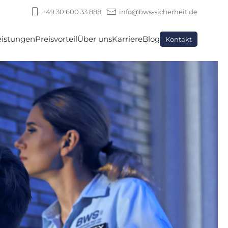
+49 30 600 33 888
info@bws-sicherheit.de
eistungen
Preisvorteil
Über uns
Karriere
Blog
Kontakt