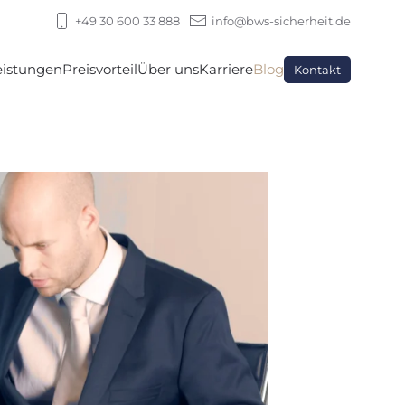
+49 30 600 33 888
info@bws-sicherheit.de
eistungen
Preisvorteil
Über uns
Karriere
Blog
Kontakt