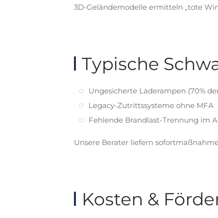
3D-Geländemodelle ermitteln „tote Win
Typische Schwa
Ungesicherte Lade­rampen (70% der
Legacy-Zutrittssysteme ohne MFA
Fehlende Brandlast-Trennung im A
Unsere Berater liefern sofort­maß­nahme
Kosten & Förd