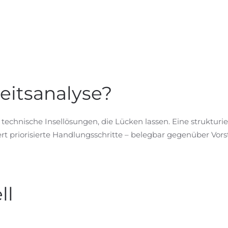
itsanalyse?
hnische Insel­lösungen, die Lücken lassen. Eine strukturier
fert priorisierte Handlungsschritte – belegbar gegenüber Vor
ll